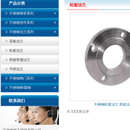
产品分类
松套法兰
不锈钢钢管系列
+
不锈钢无缝管
不锈钢管件系列
+
不锈钢焊管
弯头
不锈钢法兰系列
+
不锈钢矩形管
三通/四通
盲板法兰
不锈钢卫生管
大小头
松套法兰
翻边
焊接帯颈法兰
管帽
平焊法兰
不锈钢阀门系列
+
球阀
不锈钢棒/圆钢
+
蝶阀
304不锈钢圆棒
联系我们
不锈钢松套法兰 滑套
止回阀
TP316L不锈钢棒
共
1
页
1
条记录
闸阀
截止阀