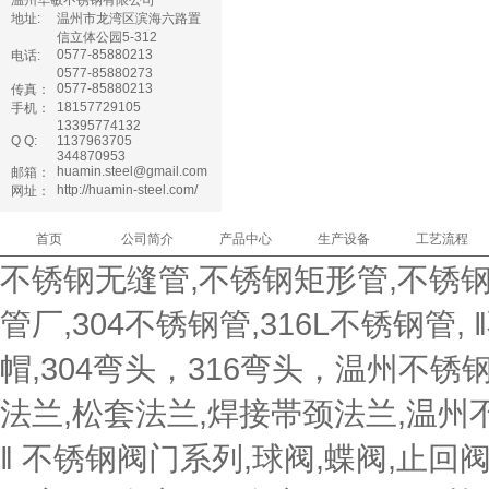
温州华敏不锈钢有限公司
管夹阀
地址:
温州市龙湾区滨海六路置
信立体公园5-312
气动角座阀
0577-85880213
电话:
0577-85880273
过滤器
0577-85880213
传真：
18157729105
手机：
13395774132
Q Q:
1137963705
344870953
huamin.steel@gmail.com
邮箱：
http://huamin-steel.com/
网址：
首页
公司简介
产品中心
生产设备
工艺流程
不锈钢无缝管,不锈钢矩形管,不锈钢
管厂,304不锈钢管,316L不锈钢管,
帽,304弯头，316弯头，温州不
法兰,松套法兰,焊接帯颈法兰,温州不
‖ 不锈钢阀门系列,球阀,蝶阀,止回