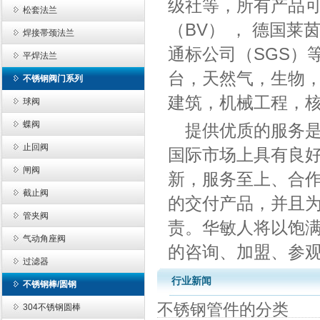
级社等，所有产品可以安
松套法兰
（BV） ， 德国莱
焊接帯颈法兰
通标公司（SGS）
平焊法兰
台，天然气，生物
不锈钢阀门系列
建筑，机械工程，
球阀
蝶阀
提供优质的服务
止回阀
国际市场上具有良
闸阀
新，服务至上、合
截止阀
的交付产品，并且
管夹阀
责。华敏人将以饱
气动角座阀
的咨询、加盟、参
过滤器
行业新闻
不锈钢棒/圆钢
不锈钢管件的分类
304不锈钢圆棒