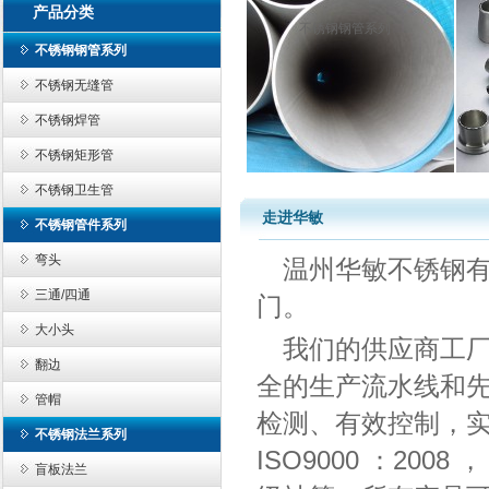
产品分类
不锈钢钢管系列
不锈钢钢管系列
不锈钢无缝管
不锈钢焊管
不锈钢矩形管
不锈钢卫生管
走进华敏
不锈钢管件系列
弯头
温州华敏不锈钢
三通/四通
门。
大小头
我们的供应商工
翻边
全的生产流水线和
管帽
检测、有效控制，
不锈钢法兰系列
ISO9000 ：200
盲板法兰