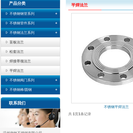
产品分类
平焊法兰
不锈钢钢管系列
+
不锈钢无缝管
不锈钢管件系列
+
不锈钢焊管
弯头
不锈钢法兰系列
+
不锈钢矩形管
三通/四通
盲板法兰
不锈钢卫生管
大小头
松套法兰
翻边
焊接帯颈法兰
管帽
平焊法兰
不锈钢阀门系列
+
球阀
不锈钢棒/圆钢
+
蝶阀
304不锈钢圆棒
联系我们
不锈钢平焊法兰
止回阀
TP316L不锈钢棒
共
1
页
1
条记录
闸阀
截止阀