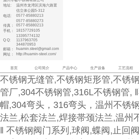
温州华敏不锈钢有限公司
管夹阀
地址:
温州市龙湾区滨海六路置
信立体公园5-312
气动角座阀
0577-85880213
电话:
0577-85880273
过滤器
0577-85880213
传真：
18157729105
手机：
13395774132
Q Q:
1137963705
344870953
huamin.steel@gmail.com
邮箱：
http://huamin-steel.com/
网址：
首页
公司简介
产品中心
生产设备
工艺流程
不锈钢无缝管,不锈钢矩形管,不锈钢
管厂,304不锈钢管,316L不锈钢管,
帽,304弯头，316弯头，温州不
法兰,松套法兰,焊接帯颈法兰,温州不
‖ 不锈钢阀门系列,球阀,蝶阀,止回